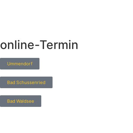
online-Termin
Ummendorf
Bad Schussenried
Bad Waldsee