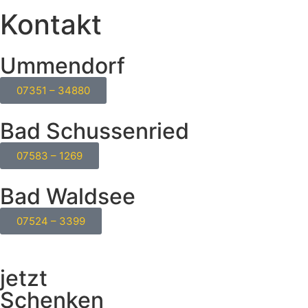
Kontakt
Ummendorf
07351 – 34880
Bad Schussenried
07583 – 1269
Bad Waldsee
07524 – 3399
jetzt
Schenken