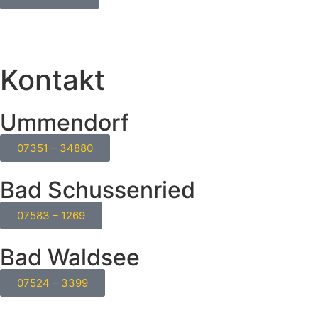
Kontakt
Ummendorf
07351 – 34880
Bad Schussenried
07583 – 1269
Bad Waldsee
07524 – 3399